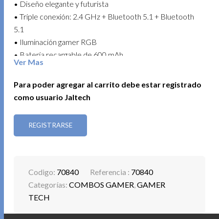
• Diseño elegante y futurista
• Triple conexión: 2.4 GHz + Bluetooth 5.1 + Bluetooth
5.1
• Iluminación gamer RGB
• Batería recargable de 600 mAh
Ver Mas
• Duración aproximada de batería: hasta 15 días
• DPI ajustable: 800 / 1200 / 1600 / 2400
Para poder agregar al carrito debe estar registrado
• Puerto de carga USB Tipo C
como usuario Jaltech
• Longitud del cable de carga: 50 cm
REGISTRARSE
Obtén mayor comodidad, estilo y control en cada jornada
de trabajo o juego.
PAD MOUSE GAMER TECH 300 x 700 2MM COD.
Codigo:
70840
Referencia :
70840
11515
Categorías:
COMBOS GAMER
,
GAMER
Mejora tu espacio gamer con un pad mouse de gran
TECH
tamaño y diseño premium, ideal para brindar mayor
comodidad, precisión y estilo en cada partida.