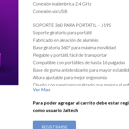
Conexión inalámbrica 2.4 GHz
Conexión vía USB
SOPORTE 360 PARA PORTATIL – J19S
Soporte giratorio para portátil
Fabricado en aleación de aluminio
Base giratoria 360° para máxima movilidad
Plegable y portátil, fácil de transportar
Compatible con portátiles de hasta 16 pulgadas
Base de goma antideslizante para mayor estabili
Altura ajustable para mejor ergonomía
Diseño con panel personalizado que mejora el en
Ver Mas
Dimensiones: 260 mm de largo, 220 mm de anch
altura
Para poder agregar al carrito debe estar reg
como usuario Jaltech
Ideal para trabajar cómodo y mantener tu equipo
REGISTRARSE