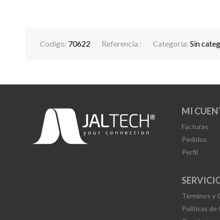
Codigo:
70622
Referencia :
Categoría:
Sin cate
MI CUEN
Facturas
Pedidos
Perfil
SERVICIO
Términos y 
Políticas de