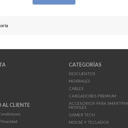
goría
TA
CATEGORÍAS
DESCUENTOS
MORRALES
CABLES
CARGADORES PREMIUM
ACCESORIOS PARA SMARTPH
 AL CLIENTE
MOVILES
Condiciones
GAMER TECH
 Privacidad
MOUSE Y TECLADOS