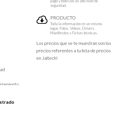
pago y todo con un alto nivel de
seguridad.
PRODUCTO
Toda la información en un mismo
lugar, Fotos, Vídeos, Drivers,
Manifiestos y Fichas técnicas.
Los precios que se te muestran son los
precios referentes a tu lista de precios
en Jaltech!
dad
friamiento
o, 50 mm de
istrado
 fresco.