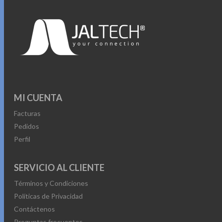
• 6 botones con clic súper silencioso
• Botón dedicado para ir al escritorio
• Indicador de nivel de batería
• Carcasa magnética
• Receptor USB nano incluido
• Distancia inalámbrica: hasta 10 m
• Batería recargable: 3.7 V 30 mAh
• Puerto de carga: USB Tipo C
MI CUENTA
• Compatible con Windows / Mac OS
Facturas
Pedidos
Disfruta precisión, comodidad y estilo en un solo mouse
Perfil
diseñado para adaptarse a tu ritmo.
SERVICIO AL CLIENTE
Términos y Condiciones
Políticas de Privacidad
Contáctenos
Preguntas frecuentes