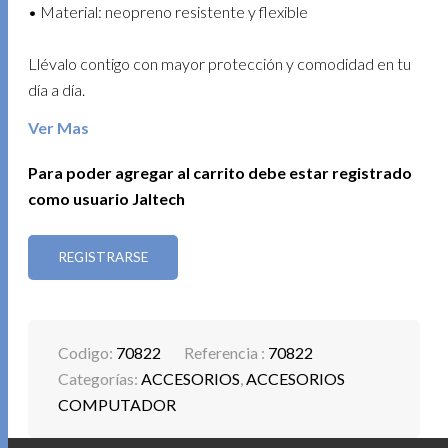
• Material: neopreno resistente y flexible
Llévalo contigo con mayor protección y comodidad en tu
día a día.
Ver Mas
MOUSE TRANSPARENTE DUAL BT+2.4 COD. 80372
Destaca tu espacio de trabajo con un mouse
Para poder agregar al carrito debe estar registrado
transparente de diseño futurista, silencioso y versátil. Con
como usuario Jaltech
doble conexión y control preciso, es ideal para trabajar o
estudiar en múltiples dispositivos.
REGISTRARSE
• Tipo: mouse inalámbrico dual BT + 2.4 GHz
• Diseño transparente con iluminación LED
• Conexión múltiple: BT1 / BT2 / 2.4 GHz (hasta 3
Codigo:
70822
Referencia :
70822
dispositivos)
Categorías:
ACCESORIOS
,
ACCESORIOS
• Bluetooth 5.1 para conexión estable
COMPUTADOR
• DPI ajustable: 800 / 1200 / 1600 / 2400