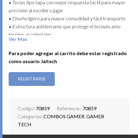
• Teclas tipo tapa con mejor respuesta táctil para mayor
precisión al escribir o jugar
• Diseño ligero para mayor comodidad y fácil transporte
• Estructura antiderrame que protege el teclado ante
líquidos accidentales
Ver Mas
• Teclas azules ideales para gaming por su respuesta
mecánica y feedback táctil
Para poder agregar al carrito debe estar registrado
como usuario Jaltech
Una opción funcional y resistente para gamers y usuarios
que buscan rendimiento y estilo en su escritorio.
REGISTRARSE
DIADEMA TYPE C ENC – T20C COD 11893
Brinda sonido equilibrado y comunicaciones claras para
trabajo, estudio o entretenimiento, con conexión
Codigo:
70859
Referencia :
70859
moderna USB Tipo C y control directo desde el cable.
Categorías:
COMBOS GAMER
,
GAMER
TECH
• Interfaz: USB Tipo C
• Longitud del cable: 2 m