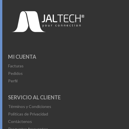
• Distancia de operación: Hasta 10 m
• Resolución ajustable: Hasta 1600 DPI
• 3 botones + scroll
• Botón de encendido
• Alimentación: 1 pila AAA
Una opción cómoda y funcional para trabajar o estudiar
sin cables y con control preciso en cada movimiento.
MI CUENTA
Facturas
Pedidos
Perfil
SERVICIO AL CLIENTE
Términos y Condiciones
Políticas de Privacidad
Contáctenos
Preguntas frecuentes