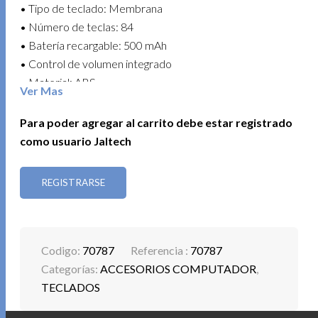
• Tipo de teclado: Membrana
• Número de teclas: 84
• Batería recargable: 500 mAh
• Control de volumen integrado
• Material: ABS
Ver Mas
Ideal para oficina, estudio o uso diario, combinando
Para poder agregar al carrito debe estar registrado
conectividad versátil y diseño compacto en un solo
como usuario Jaltech
MINI MOUSE 2.4G BLACK 9511 COD. 11323
REGISTRARSE
Navega con precisión y libertad gracias a su conexión
inalámbrica 2.4 GHz y sensor de hasta 1600 DPI. Ideal
para oficina o estudio con alcance estable y diseño
práctico.
Codigo:
70787
Referencia :
70787
Categorías:
ACCESORIOS COMPUTADOR
,
• Conectividad inalámbrica: 2.4 GHz
TECLADOS
• Incluye receptor USB