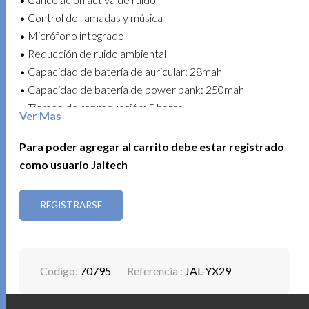
• Control de llamadas y música
• Micrófono integrado
• Reducción de ruido ambiental
• Capacidad de batería de auricular: 28mah
• Capacidad de batería de power bank: 250mah
• Tiempo de reproducción: 5 horas
Ver Mas
• Diámetro de altavoz: 13 mm
• Potencia: 5mw
Para poder agregar al carrito debe estar registrado
• Distancia: 10 m
como usuario Jaltech
• Interfaz de carga: USB tipo c
• Compatible con Windows / Mac OS / Android / iOS
REGISTRARSE
• Color: blanco
Un equipo práctico, confiable y perfecto para el uso
diario.
Codigo:
70795
Referencia :
JAL-YX29