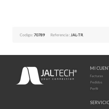
Codigo:
70789
Referencia :
JAL-TR
MI CUEN
Facturas
Pedidos
Perfil
SERVICIO