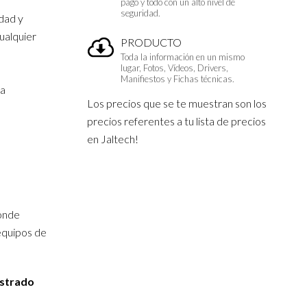
pago y todo con un alto nivel de
seguridad.
idad y
ualquier
PRODUCTO
Toda la información en un mismo
lugar, Fotos, Vídeos, Drivers,
Manifiestos y Fichas técnicas.
ia
Los precios que se te muestran son los
precios referentes a tu lista de precios
en Jaltech!
donde
 equipos de
istrado