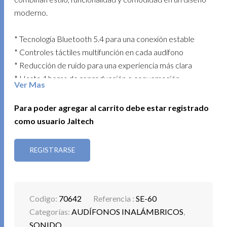
moderno.
* Tecnología Bluetooth 5.4 para una conexión estable
* Controles táctiles multifunción en cada audífono
* Reducción de ruido para una experiencia más clara
* Hasta 4 horas de reproducción o conversación
Ver Mas
* Estuche con batería de 400 mAh para varias recargas
* Distancia de conexión de hasta 10 metros
Para poder agregar al carrito debe estar registrado
* Tiempo de carga rápida: 1.5 horas
como usuario Jaltech
Perfectos si buscas libertad de movimiento, buen sonido
REGISTRARSE
y un toque de color en tu día a día.
Codigo:
70642
Referencia :
SE-60
Categorías:
AUDÍFONOS INALÁMBRICOS
,
SONIDO