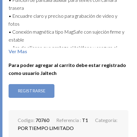
trasera
• Encuadre claro y preciso para grabación de video y
fotos
• Conexión magnética tipo MagSafe con sujeción firme y
estable
• Aro de silicona que protege el teléfono y asegura el
Ver Mas
ajuste
• Diseño compacto y portátil tipo mini proyector de
Para poder agregar al carrito debe estar registrado
bolsillo
como usuario Jaltech
• Compatible con películas, fotos y contenidos multimedia
• Uso intuitivo, no requiere aplicaciones adicionales
REGISTRARSE
Perfecto para creadores de contenido, entretenimiento
en casa o al aire libre, con instalación rápida y máxima
comodidad.
Codigo:
70760
Referencia :
T1
Categoría:
POR TIEMPO LIMITADO