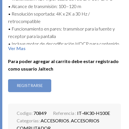
• Alcance de transmisión: 100–120 m
• Resolución soportada: 4K x 2K a 30 Hz /
retrocompatible
• Funcionamiento en pares: transmisor para la fuente y
receptor para la pantalla
• Incluye motor de decodificación HDCP para contenido
Ver Mas
protegido
• Soporta función de cambio y bloqueo EDID
Para poder agregar al carrito debe estar registrado
• Soporta extensión de infrarrojos IR
como usuario Jaltech
• Velocidad de transmisión de hasta 10.2 Gbps
• Soporta audio sin compresión LPCM
REGISTRARSE
• Soporta audio comprimido DTS y Dolby, incluyendo
DTS-HD y Dolby TrueHD
Ideal para salas de control, auditorios, señalización digital
Codigo:
70849
Referencia :
IT-4K30-H100E
o proyectos donde se requiere llevar video HDMI a larga
Categorías:
ACCESORIOS
,
ACCESORIOS
distancia con máxima calidad.
COMPUTADOR