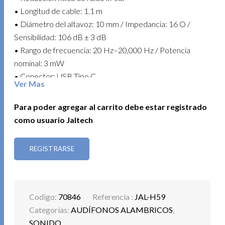
• Longitud de cable: 1.1 m
• Diámetro del altavoz: 10 mm / Impedancia: 16 O /
Sensibilidad: 106 dB ± 3 dB
• Rango de frecuencia: 20 Hz–20,000 Hz / Potencia
nominal: 3 mW
• Conector: USB Tipo C
Ver Mas
• Material: ABS + TPE
• Compatible con Android / iOS / Windows / Linux / Mac
Para poder agregar al carrito debe estar registrado
OS
como usuario Jaltech
• Color: negro
REGISTRARSE
Perfecto para disfrutar de música y llamadas con claridad
y confort durante todo el día.
Codigo:
70846
Referencia :
JAL-H59
Categorías:
AUDÍFONOS ALAMBRICOS
,
SONIDO