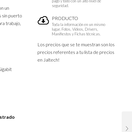
pago y todo con un alto nivel de
seguridad.
on un
s sin puerto
PRODUCTO
ra trabajo,
Toda la información en un mismo
lugar, Fotos, Vídeos, Drivers,
Manifiestos y Fichas técnicas.
Los precios que se te muestran son los
precios referentes a tu lista de precios
en Jaltech!
igabit
droid
istrado
d,
vo.