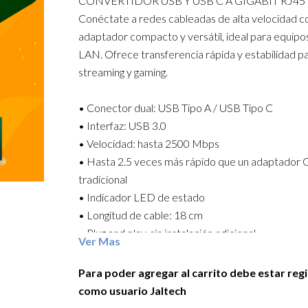
CONVERTIDOR USB Y USB C A GIGABIT RJ45
Conéctate a redes cableadas de alta velocidad c
adaptador compacto y versátil, ideal para equipo
LAN. Ofrece transferencia rápida y estabilidad pa
streaming y gaming.
• Conector dual: USB Tipo A / USB Tipo C
• Interfaz: USB 3.0
• Velocidad: hasta 2500 Mbps
• Hasta 2.5 veces más rápido que un adaptador G
tradicional
• Indicador LED de estado
• Longitud de cable: 18 cm
• Plug and play, sin instalación adicional
Ver Mas
• Compatible con Windows / Mac OS / Linux / An
Para poder agregar al carrito debe estar reg
Mejora tu conexión a internet con mayor velocida
como usuario Jaltech
estabilidad y compatibilidad en cualquier dispositi