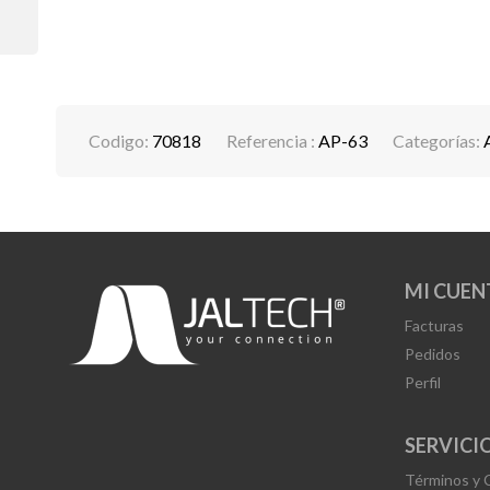
Codigo:
70818
Referencia :
AP-63
Categorías:
MI CUEN
Facturas
Pedidos
Perfil
SERVICIO
Términos y 