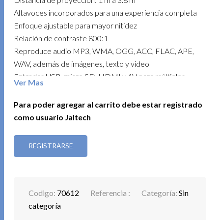
Altavoces incorporados para una experiencia completa
Enfoque ajustable para mayor nitidez
Relación de contraste 800:1
Reproduce audio MP3, WMA, OGG, ACC, FLAC, APE,
WAV, además de imágenes, texto y video
Entradas USB, micro SD, HDMI y AV para múltiples
Ver Mas
opciones de conexión
Incluye control remoto, cable RCA y salida de audio 3.5
Para poder agregar al carrito debe estar registrado
mm
como usuario Jaltech
Vida útil superior a 20,000 horas
REGISTRARSE
Ideal para proyectar películas, presentaciones o
contenido multimedia en cualquier lugar.
Codigo:
70612
Referencia :
Categoría:
Sin
categoría