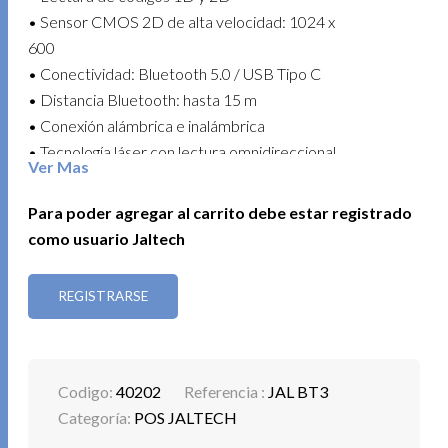
• Sensor CMOS 2D de alta velocidad: 1024 x
600
• Conectividad: Bluetooth 5.0 / USB Tipo C
• Distancia Bluetooth: hasta 15 m
• Conexión alámbrica e inalámbrica
• Tecnología láser con lectura omnidireccional
Ver Mas
• Velocidad de lectura: 200 lecturas/s
• Alcance de lectura: 6 cm – 30 cm
Para poder agregar al carrito debe estar registrado
• Memoria no volátil: 16 MB
como usuario Jaltech
• Ideal para inventario y puntos de venta
• Batería: 3.7 V / 1100 mAh
REGISTRARSE
• Plug and play, fácil instalación
• Compatible con Windows / Linux / Android /
iOS
• Compatible con códigos 1D: EAN-8, EAN-
Codigo:
40202
Referencia :
JAL BT3
13, Codabar, CODE 39, CODE 93, CODE 128
Categoría:
POS JALTECH
y más