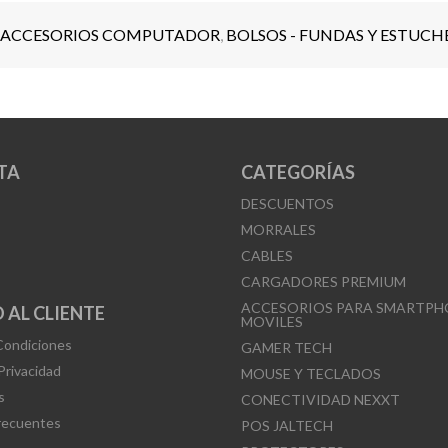
ACCESORIOS COMPUTADOR
,
BOLSOS - FUNDAS Y ESTUCH
TA
CATEGORÍAS
DESCUENTOS
MORRALES
CABLES
CARGADORES PREMIUM
ACCESORIOS PARA SMARTPH
 AL CLIENTE
MOVILES
Condiciones
GAMER TECH
 Privacidad
MOUSE Y TECLADOS
s
CONECTIVIDAD NEXXT
recuentes
POS JALTECH