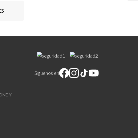
ES
Síguenos en
ONE Y