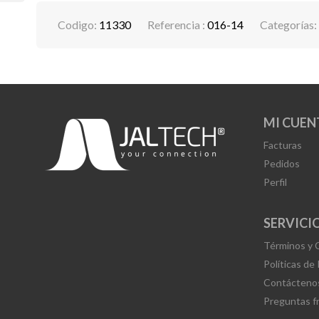
Codigo:
11330
Referencia :
016-14
Categorías:
MI CUEN
Facturas
Pedidos
Perfil
SERVICIO
Términos y 
Políticas de
Contácteno
Preguntas f