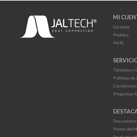
MI CUEN
Facturas
Pedidos
Perfil
SERVICIO
Términos y 
Políticas de
Contácteno
Preguntas f
DESTAC
Descuentos
Promo del 
Productos 