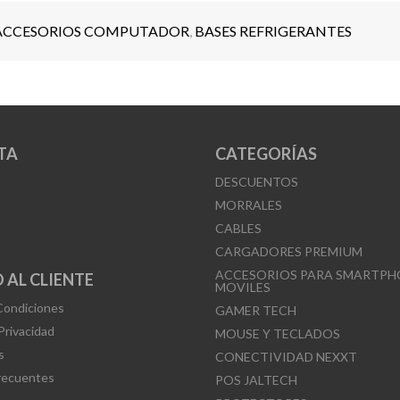
ACCESORIOS COMPUTADOR
,
BASES REFRIGERANTES
TA
CATEGORÍAS
DESCUENTOS
MORRALES
CABLES
CARGADORES PREMIUM
ACCESORIOS PARA SMARTPH
 AL CLIENTE
MOVILES
Condiciones
GAMER TECH
 Privacidad
MOUSE Y TECLADOS
s
CONECTIVIDAD NEXXT
recuentes
POS JALTECH