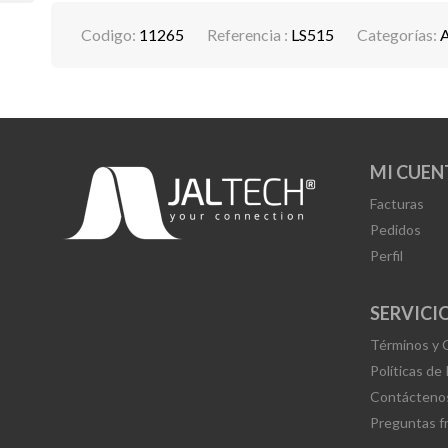
Codigo:
11265
Referencia :
LS515
Categorías:
MI CUEN
Facturas
Pedidos
Perfil
SERVICIO
Términos y 
Políticas de
Contácteno
Preguntas f