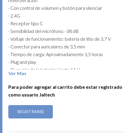
reverberación
· Con control de volumen y botón para silenciar
· 2.4G
· Receptor tipo C
· Sensibilidad del micrófono: -38 dB
· Voltaje de funcionamiento: batería de litio de 3,7 V
· Conector para auriculares de 3,5 mm
· Tiempo de carga: Aproximadamente 1,5 horas
· Plug and play
· Duración de la batería: Hasta 11 H
Ver Mas
· Distancia de transmisión: Aproximadamente 15-20 m
· Compatible con dispositivos móviles: Smartphones,
Para poder agregar al carrito debe estar registrado
Tablets…
como usuario Jaltech
REGISTRARSE