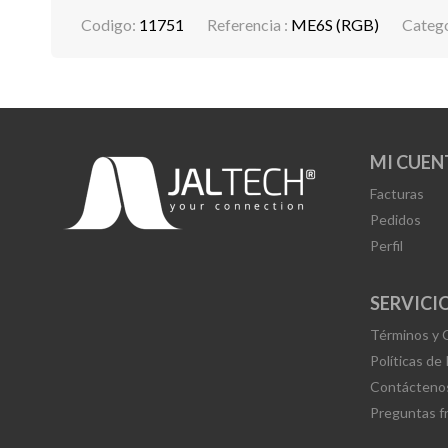
Codigo:
11751
Referencia :
ME6S (RGB)
Catego
MI CUEN
Facturas
Pedidos
Perfil
SERVICIO
Términos y 
Políticas de
Contácteno
Preguntas f