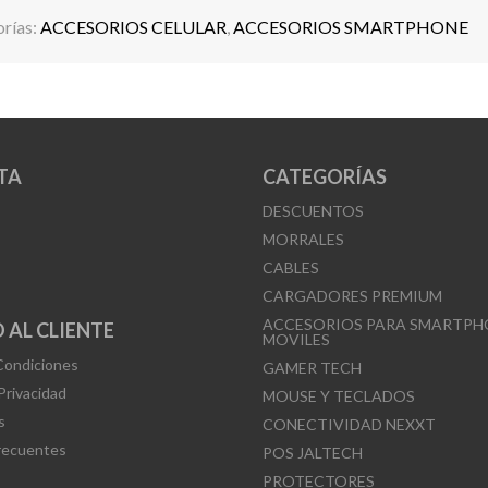
rías:
ACCESORIOS CELULAR
,
ACCESORIOS SMARTPHONE
TA
CATEGORÍAS
DESCUENTOS
MORRALES
CABLES
CARGADORES PREMIUM
ACCESORIOS PARA SMARTPH
 AL CLIENTE
MOVILES
Condiciones
GAMER TECH
 Privacidad
MOUSE Y TECLADOS
s
CONECTIVIDAD NEXXT
recuentes
POS JALTECH
PROTECTORES