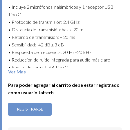
• Incluye 2 micrófonos inalámbricos y 1 receptor USB
Tipo C
• Protocolo de transmisión: 2.4 GHz
• Distancia de transmisión: hasta 20 m
• Retardo de transmisión: = 20 ms
• Sensibilidad: -42 dB ± 3 dB
• Respuesta de frecuencia: 20 Hz–20 kHz
• Reducción de ruido integrada para audio más claro
• Puerto de carga: USB Tipo C
Ver Mas
• Display indicador de carga
• Funcionamiento plug and play
Para poder agregar al carrito debe estar registrado
como usuario Jaltech
Ideales para creadores de contenido, clases, entrevistas
y presentaciones donde la movilidad y el sonido importan.
REGISTRARSE