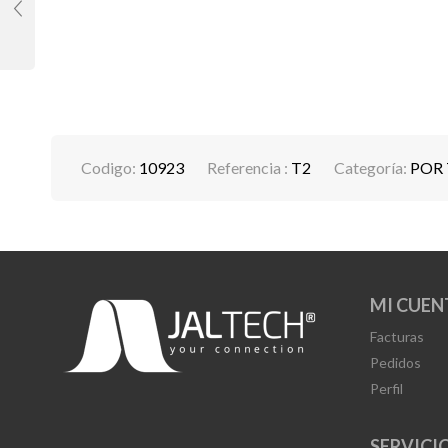
Codigo:
10923
Referencia :
T2
Categoría:
POR
MI CUEN
Facturas
Pedidos
Perfil
SERVICIO