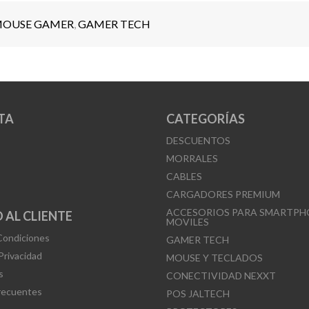
OUSE GAMER
,
GAMER TECH
TA
CATEGORÍAS
DESCUENTOS
MORRALES
CABLES
CARGADORES PREMIUM
ACCESORIOS PARA SMARTPH
 AL CLIENTE
MOVILES
Condiciones
GAMER TECH
 Privacidad
MOUSE Y TECLADOS
s
CONECTIVIDAD NEXXT
recuentes
POS JALTECH