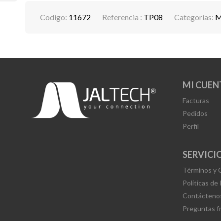
Codigo:
11672
Referencia :
TP08
Categorías:
M
MI CUEN
Facturas
Pedidos
Perfil
SERVICIO
Términos y 
Políticas de
Contácteno
Preguntas f