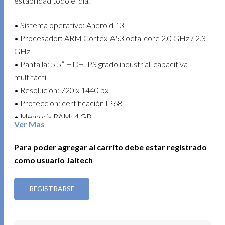
estabilidad todo el día.
• Sistema operativo: Android 13
• Procesador: ARM Cortex-A53 octa-core 2.0 GHz / 2.3
GHz
• Pantalla: 5.5” HD+ IPS grado industrial, capacitiva
multitáctil
• Resolución: 720 x 1440 px
• Protección: certificación IP68
• Memoria RAM: 4 GB
Ver Mas
• Almacenamiento interno: 64 GB
• Expansión: ranura Micro SD (SDHC / SDXC) hasta 512
Para poder agregar al carrito debe estar registrado
GB
como usuario Jaltech
• SIM: nano SIM x 2
• Conectividad: Wi-Fi dual band 2.4 GHz y 5 GHz /
REGISTRARSE
Bluetooth 5.0 + BR / EDR + BLE / NFC
• Redes: 2G / 3G / 4G
• Cámara trasera: 13 MP con flash y autoenfoque