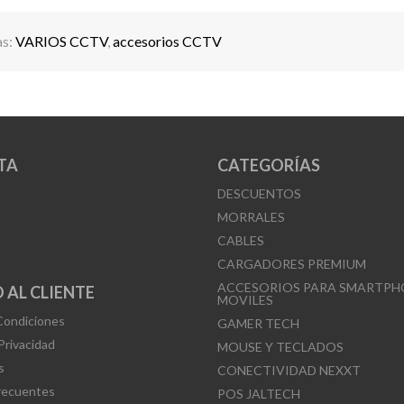
as:
VARIOS CCTV
,
accesorios CCTV
TA
CATEGORÍAS
DESCUENTOS
MORRALES
CABLES
CARGADORES PREMIUM
ACCESORIOS PARA SMARTPH
 AL CLIENTE
MOVILES
Condiciones
GAMER TECH
 Privacidad
MOUSE Y TECLADOS
s
CONECTIVIDAD NEXXT
recuentes
POS JALTECH