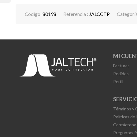
Codigo:
80198
Referencia :
JALCCTP
Categorí
MI CUEN
Facturas
Pedidos
Perfil
SERVICIO
Términos y 
Políticas de
Contácteno
Preguntas f