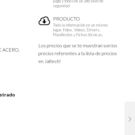
pago y todo con un alto nivel de
seguridad.
PRODUCTO
Toda la información en un mismo
lugar, Fotos, Vídeos, Drivers,
Manifiestos y Fichas técnicas.
Los precios que se te muestran son los
E ACERO,
precios referentes a tu lista de precios
en Jaltech!
istrado