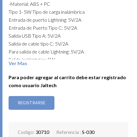
-Material: ABS + PC
Tipo 1- 5W Tipo de carga inalámbrica
Entrada de puerto Lightning: 5V/2A
Entrada de Puerto Tipo C: 5V/2A
Salida USB Tipo A: 5V/2A
Salida de cable tipo C: 5V/2A
Para salida de cable Lightning: 5V/2A
Salida inalámbrica: 5W
Ver Mas
Tipo 2- 15W Tipo de carga inalámbrica magnética:
Para poder agregar al carrito debe estar registrado
Para entrada de puerto lightning: 18W
como usuario Jaltech
Puerto de entrada/salida tipo C: 20W
Salida USB: 22,5 W
REGISTRARSE
Salida de cable tipo C: 5V3A 9V2A 12V1.5A
Salida de cable para lightning: 18W
Salida inalámbrica: 15W máx.
Codigo:
30710
Referencia :
S-030