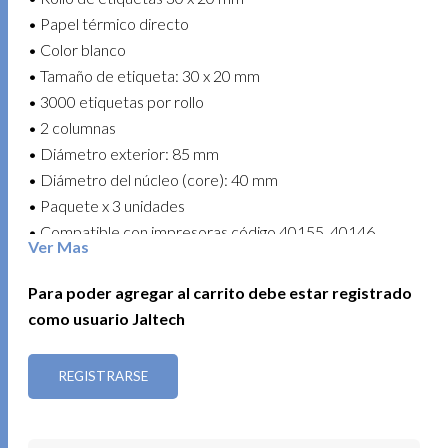
• Papel térmico directo
• Color blanco
• Tamaño de etiqueta: 30 x 20 mm
• 3000 etiquetas por rollo
• 2 columnas
• Diámetro exterior: 85 mm
• Diámetro del núcleo (core): 40 mm
• Paquete x 3 unidades
• Compatible con impresoras código 40155, 40146,
Ver Mas
40229 y 40239
• Compatible con impresoras de códigos de barras con
Para poder agregar al carrito debe estar registrado
método de impresión térmico directo
como usuario Jaltech
• Uso recomendado: impresión de códigos de barras,
stickers y marcación de productos
REGISTRARSE
Una solución práctica para negocios que requieren
organización y etiquetado eficiente en grandes