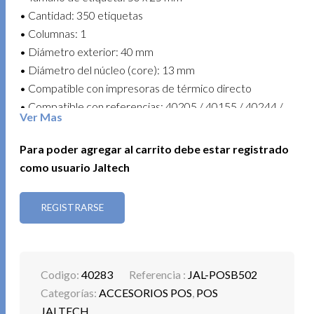
• Cantidad: 350 etiquetas
• Columnas: 1
• Diámetro exterior: 40 mm
• Diámetro del núcleo (core): 13 mm
• Compatible con impresoras de térmico directo
• Compatible con referencias: 40205 / 40155 / 40244 /
Ver Mas
40146 / 40229 / 40239 / 80282
• Uso común: impresión de códigos de barras, stickers y
Para poder agregar al carrito debe estar registrado
marcación de productos
como usuario Jaltech
• Presentación: paquete x 5 unidades
REGISTRARSE
Optimiza tu etiquetado portátil con mayor espacio de
impresión y resultados claros y profesionales.
Codigo:
40283
Referencia :
JAL-POSB502
Categorías:
ACCESORIOS POS
,
POS
JALTECH