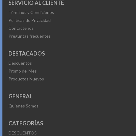
SERVICIO AL CLIENTE
mientras conduces, con la comodidad de una carga
inalámbrica eficiente.
Términos y Condiciones
Políticas de Privacidad
Contáctenos
Preguntas frecuentes
DESTACADOS
Descuentos
Promo del Mes
Productos Nuevos
GENERAL
Quiénes Somos
CATEGORÍAS
DESCUENTOS