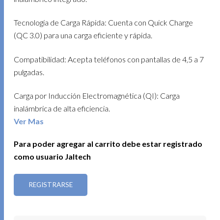
Tecnología de Carga Rápida: Cuenta con Quick Charge
(QC 3.0) para una carga eficiente y rápida.
Compatibilidad: Acepta teléfonos con pantallas de 4,5 a 7
pulgadas.
Carga por Inducción Electromagnética (QI): Carga
inalámbrica de alta eficiencia.
Ver Mas
Resistencia y Seguridad: Resistente a altas temperaturas,
Para poder agregar al carrito debe estar registrado
al fuego y caídas, asegurando durabilidad y seguridad.
como usuario Jaltech
Rotación 360°: Soporte con ajuste completo para una
visualización cómoda en cualquier ángulo.
REGISTRARSE
Instalación Fácil: Diseñado para instalación en la
ventilación del carro, adecuado para diferentes tipos de