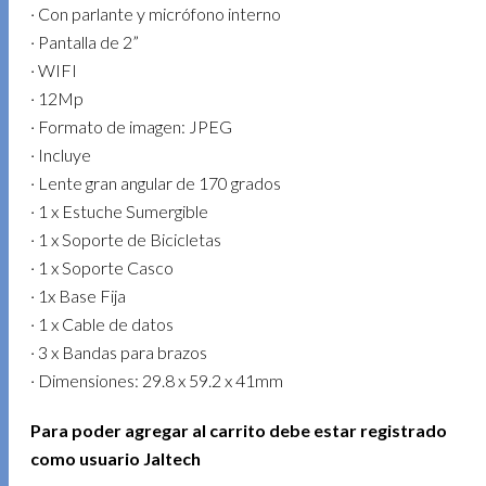
· Con parlante y micrófono interno
· Pantalla de 2”
· WIFI
· 12Mp
· Formato de imagen: JPEG
· Incluye
· Lente gran angular de 170 grados
· 1 x Estuche Sumergible
· 1 x Soporte de Bicicletas
· 1 x Soporte Casco
· 1x Base Fija
· 1 x Cable de datos
· 3 x Bandas para brazos
· Dimensiones: 29.8 x 59.2 x 41mm
Para poder agregar al carrito debe estar registrado
como usuario Jaltech