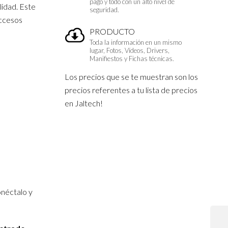
pago y todo con un alto nivel de
lidad. Este
seguridad.
accesos
PRODUCTO
Toda la información en un mismo
lugar, Fotos, Vídeos, Drivers,
Manifiestos y Fichas técnicas.
Los precios que se te muestran son los
precios referentes a tu lista de precios
en Jaltech!
onéctalo y