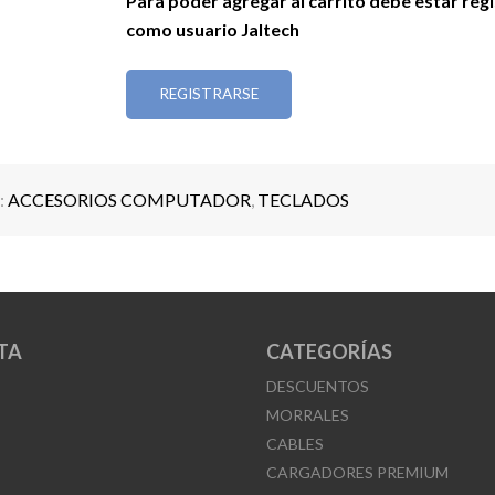
Para poder agregar al carrito debe estar reg
como usuario Jaltech
REGISTRARSE
:
ACCESORIOS COMPUTADOR
,
TECLADOS
TA
CATEGORÍAS
DESCUENTOS
MORRALES
CABLES
CARGADORES PREMIUM