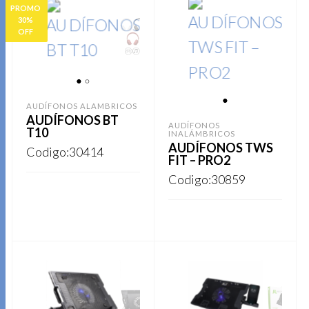
PROMO
30%
OFF
1
2
AUDÍFONOS ALAMBRICOS
1
AUDÍFONOS BT
AUDÍFONOS
T10
INALÁMBRICOS
AUDÍFONOS TWS
Codigo:30414
FIT – PRO2
Codigo:30859
Este
REGISTRARSE
producto
Este
REGISTRARSE
tiene
producto
múltiples
tiene
variantes.
múltiples
Las