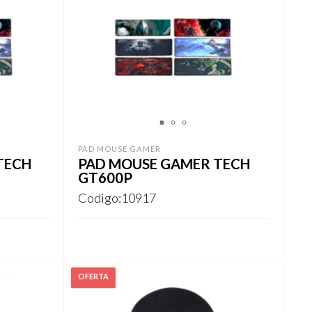
1
2
3
PAD MOUSE GAMER
TECH
PAD MOUSE GAMER TECH
GT600P
Codigo:10917
Este
REGISTRARSE
producto
tiene