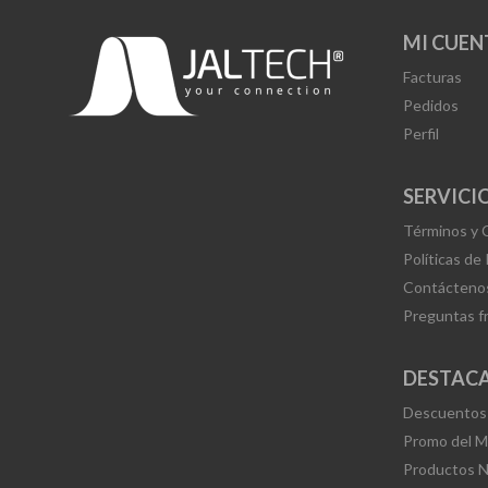
MI CUEN
Facturas
Pedidos
Perfil
SERVICIO
Términos y 
Políticas de
Contácteno
Preguntas f
DESTAC
Descuentos
Promo del 
Productos 