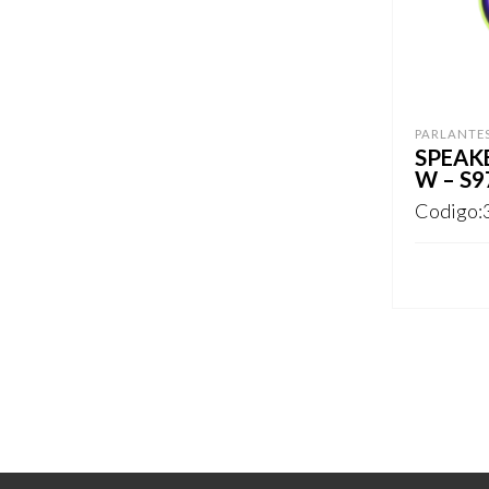
PARLANTE
SPEAK
W – S9
Codigo:
REGISTR