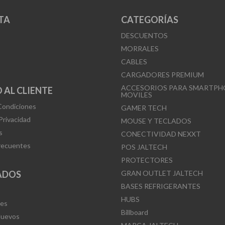
se
se
pueden
TA
CATEGORÍAS
pueden
elegir
DESCUENTOS
elegir
en
MORRALES
en
la
CABLES
la
página
CARGADORES PREMIUM
página
de
ACCESORIOS PARA SMARTPH
 AL CLIENTE
MOVILES
de
producto
Condiciones
GAMER TECH
producto
 Privacidad
MOUSE Y TECLADOS
s
CONECTIVIDAD NEXXT
recuentes
POS JALTECH
PROTECTORES
ADOS
GRAN OUTLET JALTECH
BASES REFRIGERANTES
HUBS
Mes
Billboard
Nuevos