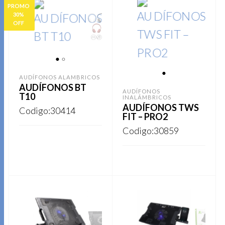
PROMO
30%
OFF
1
2
AUDÍFONOS ALAMBRICOS
1
AUDÍFONOS BT
AUDÍFONOS
T10
INALÁMBRICOS
AUDÍFONOS TWS
Codigo:30414
FIT – PRO2
Codigo:30859
Este
REGISTRARSE
producto
Este
REGISTRARSE
tiene
producto
múltiples
tiene
variantes.
múltiples
Las