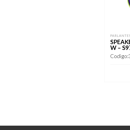
PARLANTE
SPEAK
W – S9
Codigo:
REGISTR