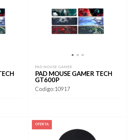
1
2
3
PAD MOUSE GAMER
TECH
PAD MOUSE GAMER TECH
GT600P
Codigo:10917
Este
REGISTRARSE
producto
tiene