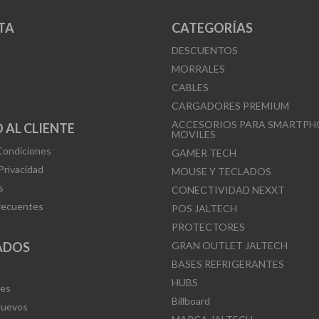
se
se
pueden
TA
CATEGORÍAS
pueden
elegir
DESCUENTOS
elegir
en
MORRALES
en
la
CABLES
la
página
CARGADORES PREMIUM
página
de
ACCESORIOS PARA SMARTPH
 AL CLIENTE
MOVILES
de
producto
Condiciones
GAMER TECH
producto
 Privacidad
MOUSE Y TECLADOS
s
CONECTIVIDAD NEXXT
recuentes
POS JALTECH
PROTECTORES
ADOS
GRAN OUTLET JALTECH
BASES REFRIGERANTES
HUBS
Mes
Billboard
Nuevos