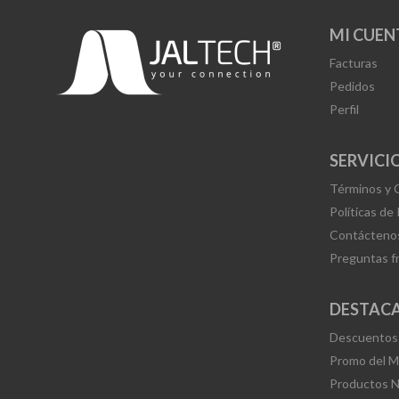
MI CUEN
Facturas
Pedidos
Perfil
SERVICIO
Términos y 
Políticas de
Contácteno
Preguntas f
DESTAC
Descuentos
Promo del 
Productos 