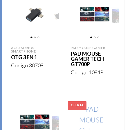
1
2
3
1
2
3
ACCESORIOS
PAD MOUSE GAMER
SMARTPHONE
PAD MOUSE
OTG 3 EN 1
GAMER TECH
GT700P
Codigo:30708
Codigo:10918
Este
REGISTRARSE
Este
producto
REGISTRARSE
producto
tiene
tiene
múltiples
múltiples
variantes.
variantes.
Las