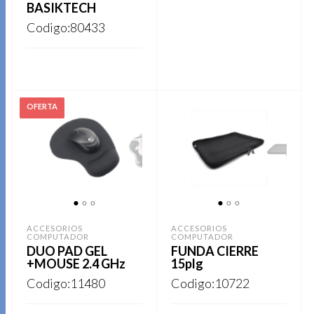
la
BASIKTECH
de
página
Codigo:80433
Este
producto
REGISTRARSE
de
producto
producto
tiene
Este
REGISTRARSE
múltiples
producto
variantes.
tiene
Las
múltiples
opciones
variantes.
se
Las
pueden
opciones
elegir
1
2
3
1
2
3
se
en
ACCESORIOS
ACCESORIOS
COMPUTADOR
COMPUTADOR
pueden
la
DUO PAD GEL
FUNDA CIERRE
elegir
+MOUSE 2.4 GHz
15plg
página
en
Codigo:11480
Codigo:10722
de
la
producto