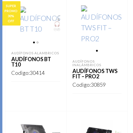
SUPER
PROMO
30%
OFF
1
2
AUDÍFONOS ALAMBRICOS
1
AUDÍFONOS BT
AUDÍFONOS
T10
INALÁMBRICOS
AUDÍFONOS TWS
Codigo:30414
FIT – PRO2
Codigo:30859
Este
REGISTRARSE
producto
Este
REGISTRARSE
tiene
producto
múltiples
tiene
variantes.