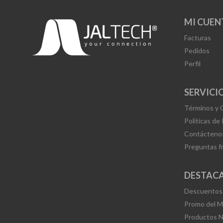
MI CUEN
Facturas
Pedidos
Perfil
SERVICIO
Términos y 
Políticas de
Contácteno
Preguntas f
DESTAC
Descuentos
Promo del 
Productos 