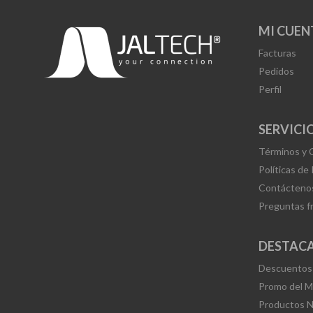
MI CUEN
Facturas
Pedidos
Perfil
SERVICIO
Términos y 
Políticas de
Contácteno
Preguntas f
DESTAC
Descuentos
Promo del 
Productos 