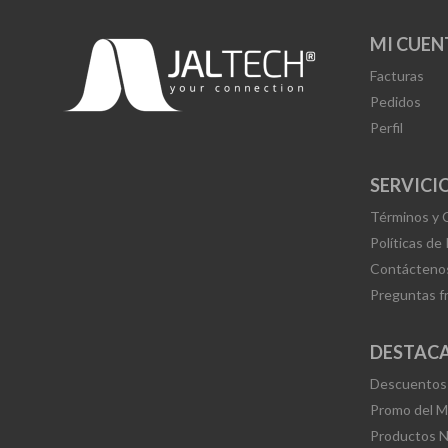
MI CUEN
Facturas
Pedidos
Perfil
SERVICIO
Términos y 
Políticas de
Contácteno
Preguntas f
DESTAC
Descuentos
Promo del 
Productos 