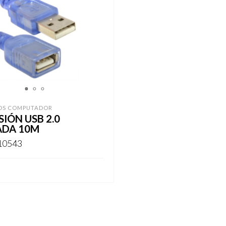
1
2
3
OS COMPUTADOR
IÓN USB 2.0
ADA 10M
10543
ARSE