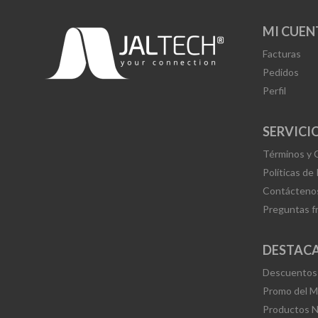
MI CUEN
Facturas
Pedidos
Perfil
SERVICIO
Términos y 
Políticas de
Contácteno
Preguntas f
DESTAC
Descuentos
Promo del 
Productos 