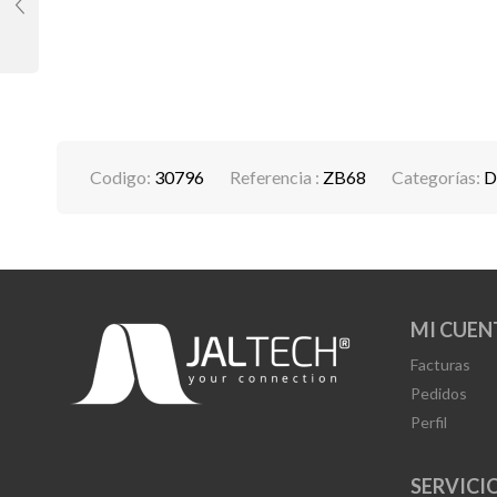
Codigo:
30796
Referencia :
ZB68
Categorías:
D
MI CUEN
Facturas
Pedidos
Perfil
SERVICIO