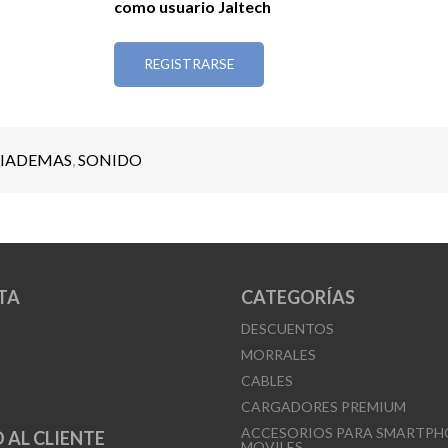
como usuario Jaltech
REGISTRARSE
IADEMAS
,
SONIDO
TA
CATEGORÍAS
DESCUENTOS
MORRALES
CABLES
CARGADORES PREMIUM
ACCESORIOS PARA SMARTPH
 AL CLIENTE
MOVILES