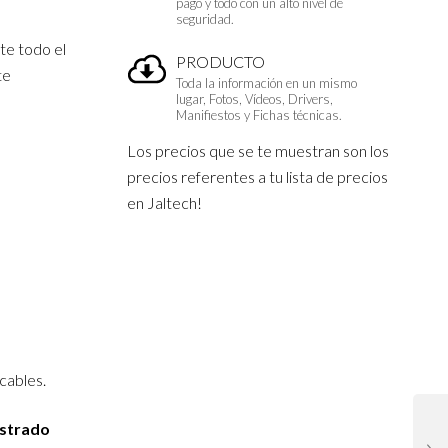
pago y todo con un alto nivel de
seguridad.
te todo el
PRODUCTO
te
Toda la información en un mismo
lugar, Fotos, Vídeos, Drivers,
Manifiestos y Fichas técnicas.
Los precios que se te muestran son los
precios referentes a tu lista de precios
en Jaltech!
cables.
istrado