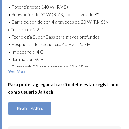
• Potencia total: 140 W (RMS)
• Subwoofer de 60 W (RMS) con altavoz de 8″
• Barra de sonido con 4 altavoces de 20 W (RMS) y
diámetro de 2.25″
• Tecnología Super Bass para graves profundos
• Respuesta de frecuencia: 40 Hz – 20 kHz
• Impedancia: 4 O
• Iluminación RGB
• Bluetooth 5.0 con alcance de 10 a 15 m
Ver Mas
• Conectividad: USB, HDMI, AUX 3.5 mm y entrada
óptica
Para poder agregar al carrito debe estar registrado
• Radio FM integrada
como usuario Jaltech
• Pantalla LCD
• Incluye control remoto
REGISTRARSE
La elección ideal para disfrutar de un sonido potente y
una conectividad versátil en tu centro de