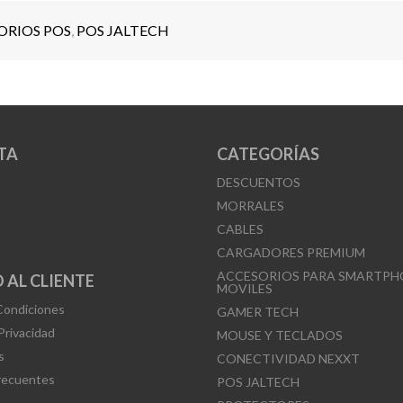
ORIOS POS
,
POS JALTECH
TA
CATEGORÍAS
DESCUENTOS
MORRALES
CABLES
CARGADORES PREMIUM
ACCESORIOS PARA SMARTPH
 AL CLIENTE
MOVILES
Condiciones
GAMER TECH
 Privacidad
MOUSE Y TECLADOS
s
CONECTIVIDAD NEXXT
recuentes
POS JALTECH