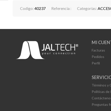
Codigo:
40237
Referencia :
Categorías:
ACCES
MI CUEN
Facturas
Pedidos
Perfil
SERVICIO
Términos y 
Políticas de
Contácteno
Preguntas f