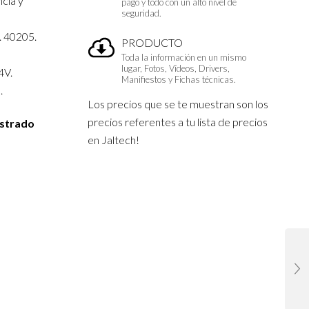
cia y
pago y todo con un alto nivel de
seguridad.
. 40205.
PRODUCTO
Toda la información en un mismo
lugar, Fotos, Vídeos, Drivers,
4V.
Manifiestos y Fichas técnicas.
.
Los precios que se te muestran son los
precios referentes a tu lista de precios
istrado
en Jaltech!