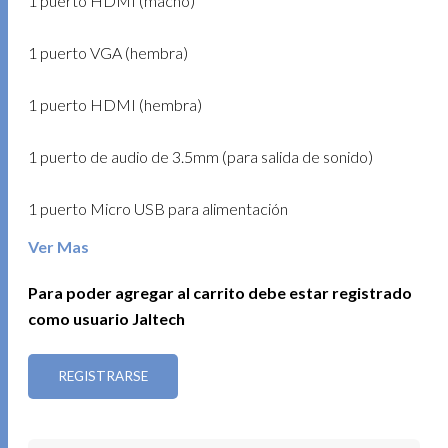
1 puerto HDMI (macho)
1 puerto VGA (hembra)
1 puerto HDMI (hembra)
1 puerto de audio de 3.5mm (para salida de sonido)
1 puerto Micro USB para alimentación
Ver Mas
Soporte para 4K: Compatible con resoluciones hasta 4K
para una calidad de imagen superior.
Para poder agregar al carrito debe estar registrado
como usuario Jaltech
Compatibilidad: Funciona con Windows, Linux y Mac OS.
REGISTRARSE
Alimentación: Requiere 5V/1A para su funcionamiento.
Plug and Play: No requiere instalación de software