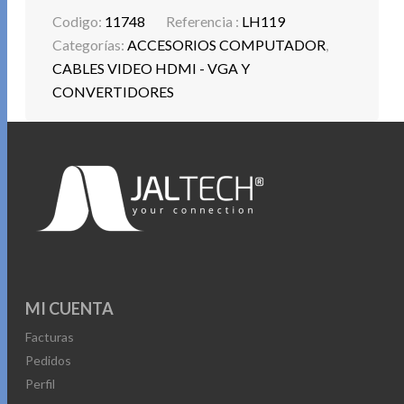
adicional, fácil de usar.
Codigo:
11748
Referencia :
LH119
Categorías:
ACCESORIOS COMPUTADOR
,
Este adaptador es ideal para quienes necesitan conectar
CABLES VIDEO HDMI - VGA Y
dispositivos con salida HDMI a pantallas con VGA,
CONVERTIDORES
manteniendo tanto la calidad visual como el audio.
Perfecto para presentaciones, conferencias o para
ampliar tu estación de trabajo.
MI CUENTA
Facturas
Pedidos
Perfil