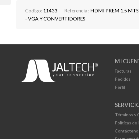
Codigo:
11433
Referencia :
HDMI PREM 1.5 MT
- VGA Y CONVERTIDORES
MI CUEN
Facturas
Pedidos
Perfil
SERVICIO
Términos y 
Políticas de
Contácteno
Preguntas f