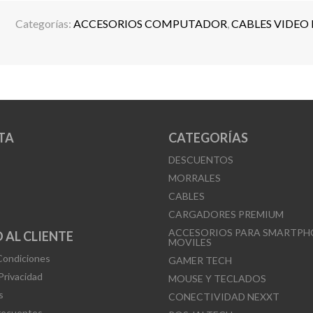
S
Categorías:
ACCESORIOS COMPUTADOR
,
CABLES VIDEO
TA
CATEGORÍAS
DESCUENTOS
MORRALES
CABLES
CARGADORES PREMIUM
ACCESORIOS PARA SMARTPH
 AL CLIENTE
MOVILES
Condiciones
GAMER TECH
 Privacidad
MOUSE Y TECLADOS
s
CONECTIVIDAD NEXXT
recuentes