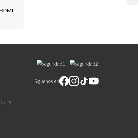
 HDMI
Síguenos en
ONE Y