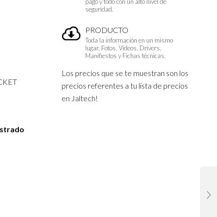
pago y todo con un alto nivel de
seguridad.
PRODUCTO
Toda la información en un mismo
lugar, Fotos, Vídeos, Drivers,
Manifiestos y Fichas técnicas.
Los precios que se te muestran son los
CKET
precios referentes a tu lista de precios
en Jaltech!
istrado