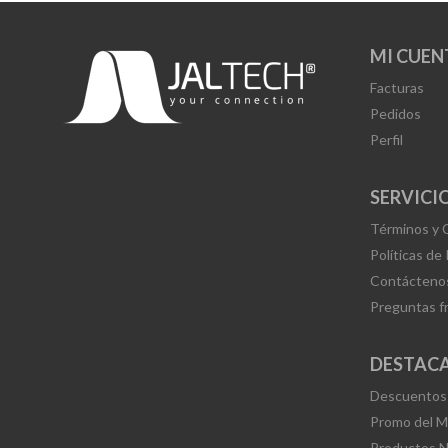
MI CUEN
Facturas
Pedidos
Perfil
SERVICIO
Términos y 
Políticas de
Contácteno
Preguntas f
DESTAC
Descuentos
Promo del 
Productos 