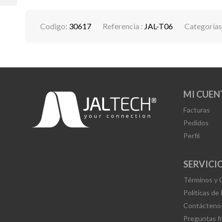
Codigo:
30617
Referencia :
JAL-T06
Categorías
MI CUEN
Facturas
Pedidos
Perfil
SERVICIO
Términos y 
Políticas de
Contácteno
Preguntas f