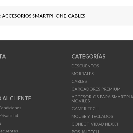
:
ACCESORIOS SMARTPHONE
,
CABLES
TA
CATEGORÍAS
DESCUENTOS
MORRALES
CABLES
CARGADORES PREMIUM
ACCESORIOS PARA SMARTPH
 AL CLIENTE
MOVILES
Condiciones
GAMER TECH
 Privacidad
MOUSE Y TECLADOS
s
CONECTIVIDAD NEXXT
recuentes
POS JALTECH