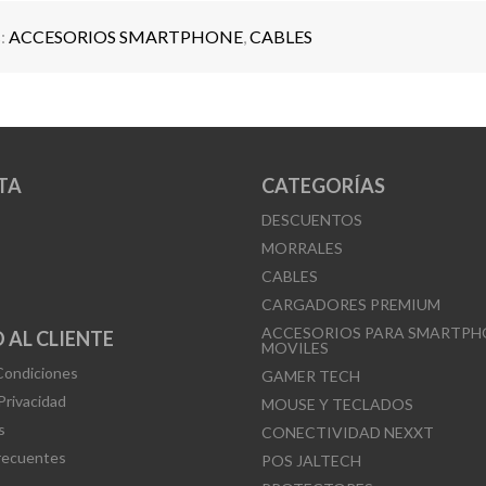
s:
ACCESORIOS SMARTPHONE
,
CABLES
TA
CATEGORÍAS
DESCUENTOS
MORRALES
CABLES
CARGADORES PREMIUM
ACCESORIOS PARA SMARTPH
 AL CLIENTE
MOVILES
Condiciones
GAMER TECH
 Privacidad
MOUSE Y TECLADOS
s
CONECTIVIDAD NEXXT
recuentes
POS JALTECH