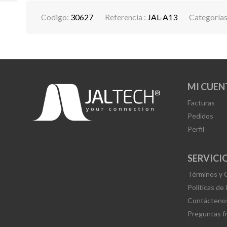
Codigo:
30627
Referencia :
JAL-A13
Categoría
MI CUEN
Facturas
Pedidos
Perfil
SERVICIO
Términos y 
Políticas de
Contácteno
Preguntas f