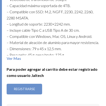
– Capacidad máxima soportada de 4TB.
– Compatible con SSD: M.2, NGFF, 2230, 2242, 2260,
2280 MSATA.
– Longitud de soporte: 2230×2242 mm.
– Incluye cable Tipo C a USB Tipo A de 30 cm.
– Compatible con Windows, Mac OS, Linux y Android.
– Material de aleación de aluminio para mayor resistencia.
– Dimensiones: 79 x 45 x 12,5 mm.
– Peso neto: 45 g, peso bruto: 125 g.
Ver Mas
Almacena y transfiere tus datos con rapidez y seguridad.
Para poder agregar al carrito debe estar registrado
como usuario Jaltech
REGISTRARSE