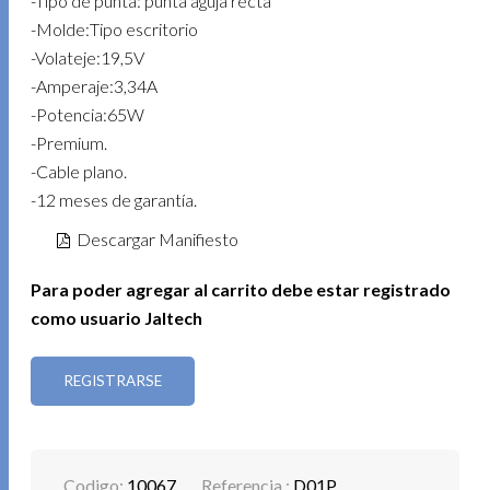
-Tipo de punta: punta aguja recta
-Molde:Tipo escritorio
-Volateje:19,5V
-Amperaje:3,34A
-Potencia:65W
-Premium.
-Cable plano.
-12 meses de garantía.
Descargar Manifiesto
Para poder agregar al carrito debe estar registrado
como usuario Jaltech
REGISTRARSE
Codigo:
10067
Referencia :
D01P